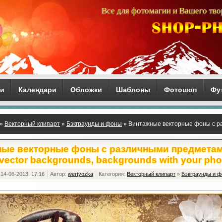
Все для фотомагии и Вашего тво
ги
Календари
Обложки
Шаблоны
Фотошоп
Фу
»
Векторный клипарт
»
Бэкграунды и фоны
» Винтажные векторные фоны с ра
nds, backgrounds with your phone
ые векторные фоны с различными предметами
vector backgrounds, backgrounds with your ph
14-06-2013, 17:16
Автор:
wertyozka
Категория:
Векторный клипарт
»
Бэкграунды и 