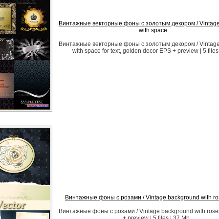
Винтажные векторные фоны с золотым декором / Vintag
with space ...
Винтажные векторные фоны с золотым декором / Vintag
with space for text, golden decor EPS + preview | 5 files
Винтажные фоны с розами / Vintage background with ros
Винтажные фоны с розами / Vintage background with roses
+ preview | 5 files | 37 Mb