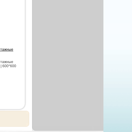
интажные
интажные
 | 600*600