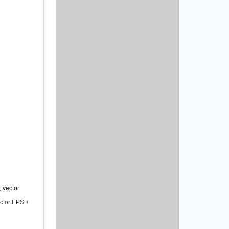
 vector
ctor EPS +