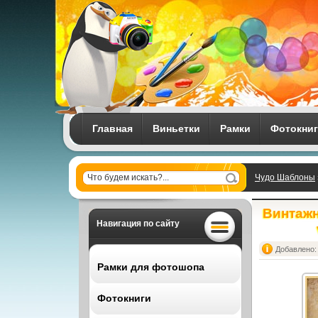
Главная
Виньетки
Рамки
Фотокни
Чудо Шаблоны
vector backgrou
Винтажн
Навигация по сайту
Добавлено: 
Рамки для фотошопа
Фотокниги
Все рамки