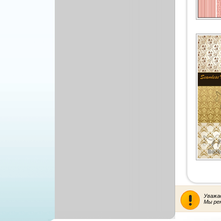
Уважа
Мы ре