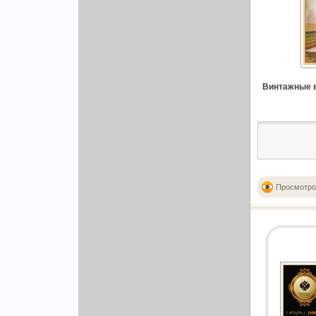
Рисованая графика
Винтажные в
Просмотро