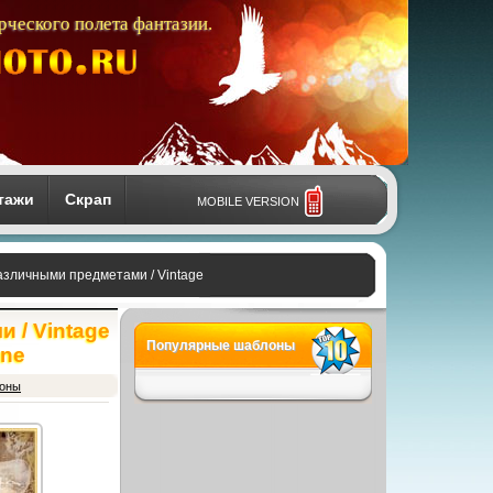
рческого полета фантазии.
тажи
Скрап
MOBILE VERSION
зличными предметами / Vintage
 / Vintage
Популярные шаблоны
one
фоны