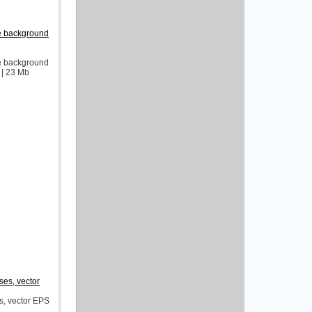
e background
e background
 | 23 Mb
es, vector
, vector EPS