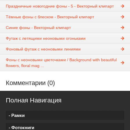
Праздничные новогодние фоны - 5 - Векторный клипарт
Тёмные фоны с блеском - Векторный клипарт
Синие фоны - Векторный клипарт
Футаж с летящими неоновыми огоньками
Фоновый футаж с неоновыми линиями
Фоны с неоновыми цветочками / Background with beautiful
flowers, floral mag ...
Комментарии (0)
Полная Навигация
- Рамки
- Фотокниги