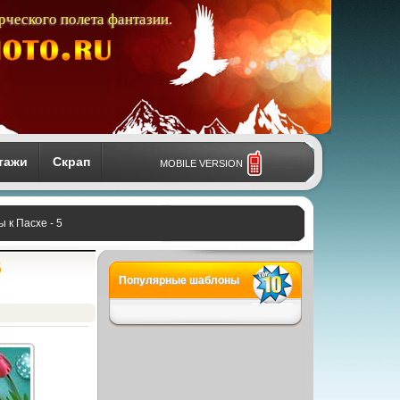
рческого полета фантазии.
тажи
Скрап
MOBILE VERSION
 к Пасхе - 5
5
Популярные шаблоны