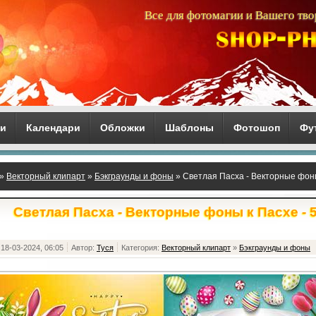
Все для фотомагии и Вашего тво
ги
Календари
Обложки
Шаблоны
Фотошоп
Фу
»
Векторный клипарт
»
Бэкграунды и фоны
» Светлая Пасха - Векторные фоны
Светлая Пасха - Векторные фоны к Пасхе - 
18-03-2024, 06:05
Автор:
Туся
Категория:
Векторный клипарт
»
Бэкграунды и фоны