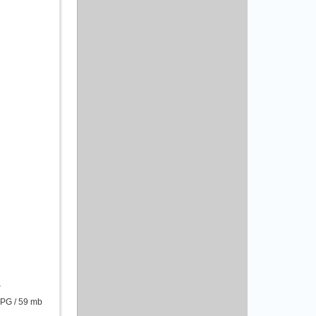
2
PG / 59 mb