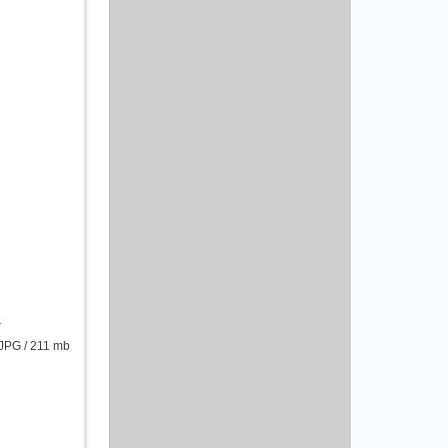
3
JPG / 211 mb