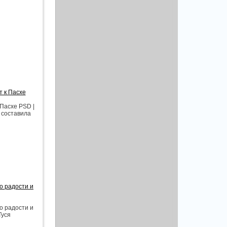
т к Пасхе
 Пасхе PSD |
и составила
о радости и
о радости и
Туся