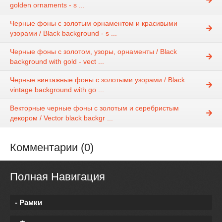
golden ornaments - s ...
Черные фоны с золотым орнаментом и красивыми
узорами / Black background - s ...
Черные фоны с золотом, узоры, орнаменты / Black
background with gold - vect ...
Черные винтажные фоны с золотыми узорами / Black
vintage background with go ...
Векторные черные фоны с золотым и серебристым
декором / Vector black backgr ...
Комментарии (0)
Полная Навигация
- Рамки