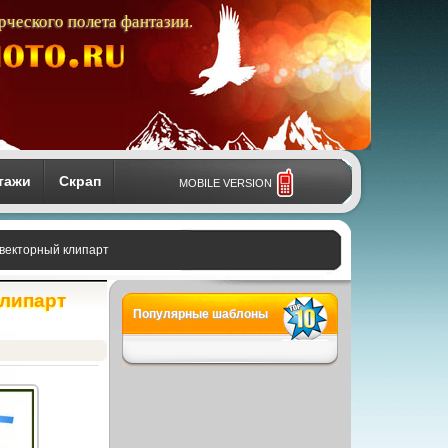
рческого полета фантазии.
тажи
Скрап
MOBILE VERSION
- векторный клипарт
клипарт
Популярные шаблоны