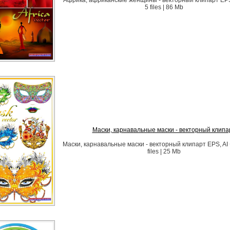
Африка, африканские женщины - векторный клипарт EPS 
5 files | 86 Mb
Маски, карнавальные маски - векторный клипа
Маски, карнавальные маски - векторный клипарт EPS, AI +
files | 25 Mb