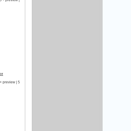
+ preview |
рт
 preview | 5