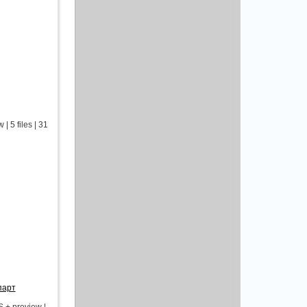
 5 files | 31
парт