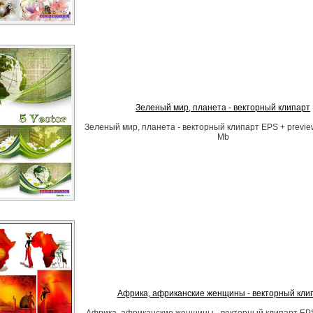
Зеленый мир, планета - векторный клипарт
Зеленый мир, планета - векторный клипарт EPS + preview |
Mb
Африка, африканские женщины - векторный кли