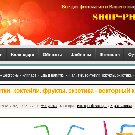
Все для фотомагии и Вашего тво
ги
Календари
Обложки
Шаблоны
Фотошоп
Фу
»
Векторный клипарт
»
Еда и напитки
» Напитки, коктейли, фрукты, экзотика 
тки, коктейли, фрукты, экзотика - векторный 
24-04-2013, 10:28
Автор:
wertyozka
Категория:
Векторный клипарт
»
Еда и напитки