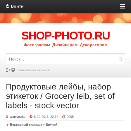
Войти
SHOP-PHOTO.RU
Фотографам Дизайнерам Декораторам
Полная версия сайта
Продуктовые лейбы, набор
этикеток / Grocery leib, set of
labels - stock vector
wertyozka
8-10-2013, 22:14
2005
Векторный клипарт
»
Другой