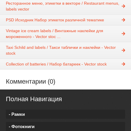
Ресторанное меню, этикетки в векторе / Restaurant menus,
labels vector
PSD Исходник Набор этикеток различной тематике
Vintage ice cream labels / Винтажные наклейки для
мороженного - Vector stoc ...
Taxi Schild and labels / Такси таблички и наклейки - Vector
stock
Collection of batteries / Набор батареек - Vector stock
Комментарии (0)
Полная Навигация
- Рамки
- Фотокниги