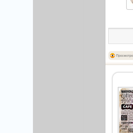
Рисованая графика
Просмотро