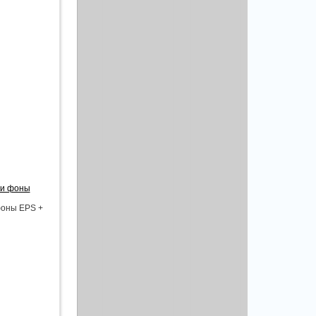
 и фоны
фоны EPS +