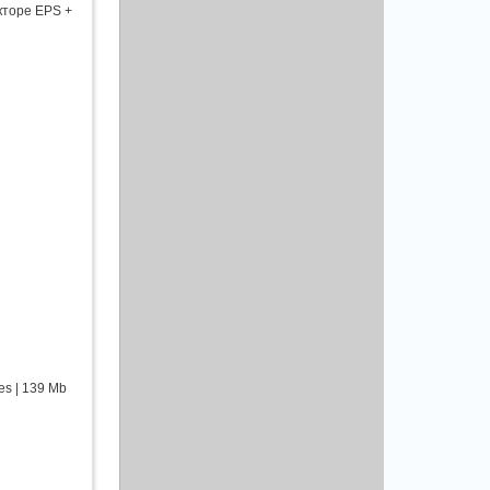
кторе EPS +
es | 139 Mb