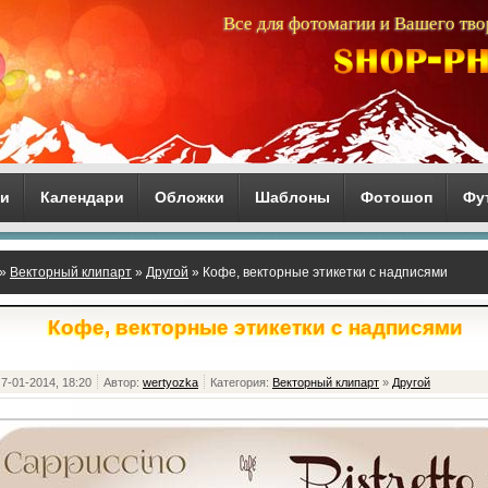
Все для фотомагии и Вашего тво
ги
Календари
Обложки
Шаблоны
Фотошоп
Фу
»
Векторный клипарт
»
Другой
» Кофе, векторные этикетки с надписями
Кофе, векторные этикетки с надписями
7-01-2014, 18:20
Автор:
wertyozka
Категория:
Векторный клипарт
»
Другой