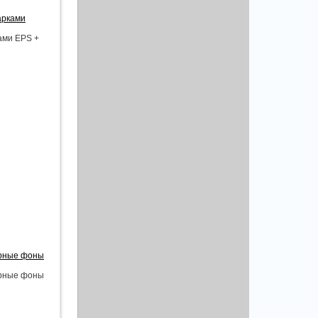
арками
ами EPS +
торные фоны
торные фоны