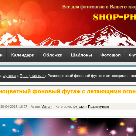
Все для фотомагии и Вашего тво
ги
Календари
Обложки
Шаблоны
Фотошоп
Фу
»
Футажи
»
Праздничные
» Разноцветный фоновый футаж с летающими огон
ноцветный фоновый футаж с летающими ого
30-04-2013, 16:27
Автор:
Varrum
Категория:
Футажи
»
Праздничные