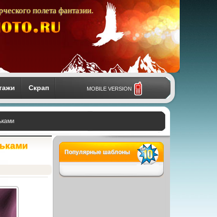
рческого полета фантазии.
тажи
Скрап
MOBILE VERSION
ьками
ньками
Популярные шаблоны