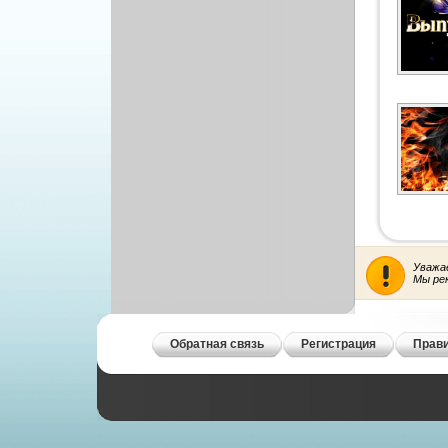
Рисованая графика
Уважа
Мы ре
Обратная связь
Регистрация
Прави