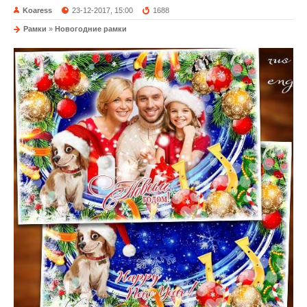
Koaress
23-12-2017, 15:00
1688
Рамки
»
Новогодние рамки