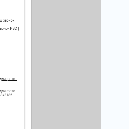
ш звонок
вонок PSD |
для фото -
для фото -
48x2185,