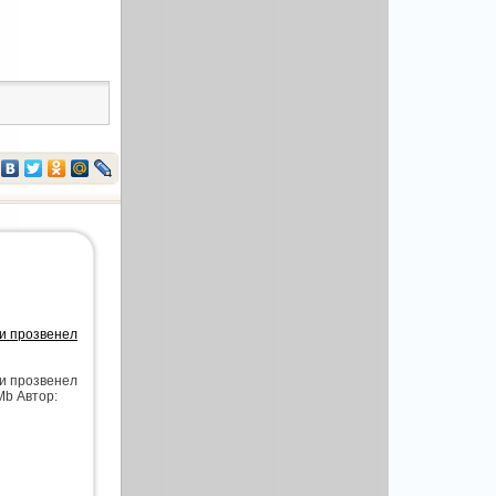
 и прозвенел
 и прозвенел
Mb Автор: