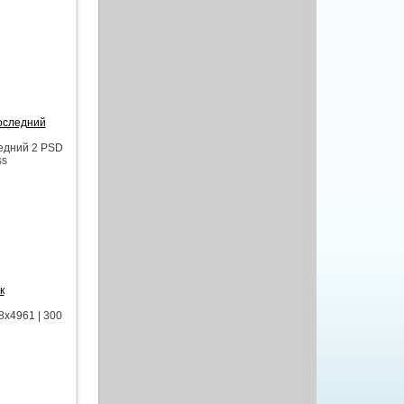
последний
ледний 2 PSD
ss
к
8x4961 | 300