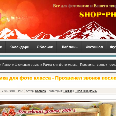
Все для фотомагии и Вашего тво
ги
Календари
Обложки
Шаблоны
Фотошоп
Фу
»
Рамки
»
Школьные рамки
» Рамка для фото класса - Прозвенел звонок посл
мка для фото класса - Прозвенел звонок посл
17-05-2018, 11:52
Автор:
Koaress
Категория:
Рамки
»
Школьные рамки