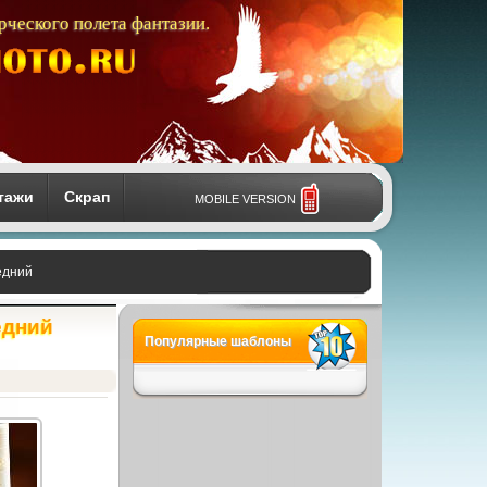
рческого полета фантазии.
тажи
Скрап
MOBILE VERSION
едний
едний
Популярные шаблоны