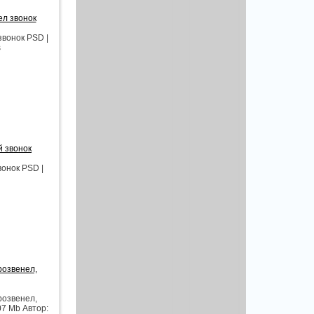
л звонок
вонок PSD |
s
й звонок
онок PSD |
розвенел,
розвенел,
07 Mb Автор: