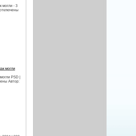
 могли - 3
и отключены
как могли
могли PSD |
чены Автор: