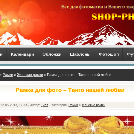
Все для фотомагии и Вашего тво
ги
Календари
Обложки
Шаблоны
Фотошоп
Фу
»
Рамки
»
Женские рамки
» Рамка для фото – Танго нашей любви
Рамка для фото – Танго нашей любви
22-05-2013, 17:33
Автор:
Туся
Категория:
Рамки
»
Женские рамки