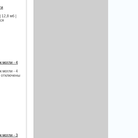
ти
12,8 мб |
уся
 могли - 4
 могли - 4
ои отключены
 могли - 3