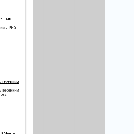
есенним
им 7 PNG |
м весенним
м весенним
ress
 8 Марта, с