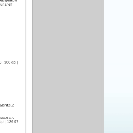
праздником
unar.elf
| 300 dpi |
марта, с
марта, с
pi | 126,97