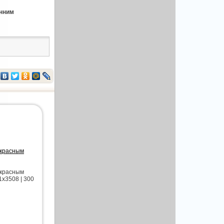
енним
екрасным
екрасным
1x3508 | 300