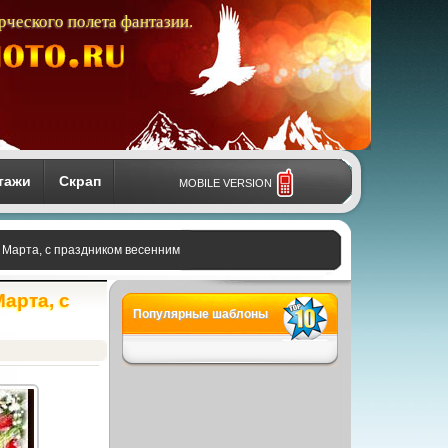
рческого полета фантазии.
тажи
Скрап
MOBILE VERSION
 Марта, с праздником весенним
арта, с
Популярные шаблоны