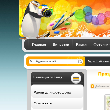
Главная
Виньетки
Рамки
Фотокни
Чудо Шаблоны
Праз
Навигация по сайту
Добавлено: 
Рамки для фотошопа
Фотокниги
Все рамки