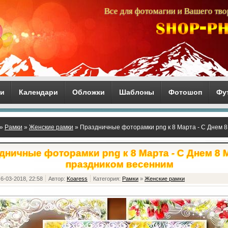
Все для фотомагии и Вашего тво
ги
Календари
Обложки
Шаблоны
Фотошоп
Фу
»
Рамки
»
Женские рамки
» Праздничные фоторамки png к 8 Марта - С Днем 8
дничные фоторамки png к 8 Марта - С Днем 8 М
праздником весенним
6-03-2018, 22:58
Автор:
Koaress
Категория:
Рамки
»
Женские рамки