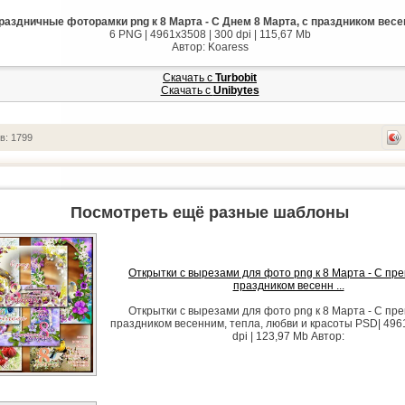
раздничные фоторамки png к 8 Марта - С Днем 8 Марта, с праздником вес
6 PNG | 4961x3508 | 300 dpi | 115,67 Mb
Автор: Koaress
Скачать с
Turbobit
Скачать с
Unibytes
в: 1799
Посмотреть ещё разные шаблоны
Открытки с вырезами для фото png к 8 Марта - С пр
праздником весенн ...
Открытки с вырезами для фото png к 8 Марта - С пр
праздником весенним, тепла, любви и красоты PSD| 496
dpi | 123,97 Mb Автор: