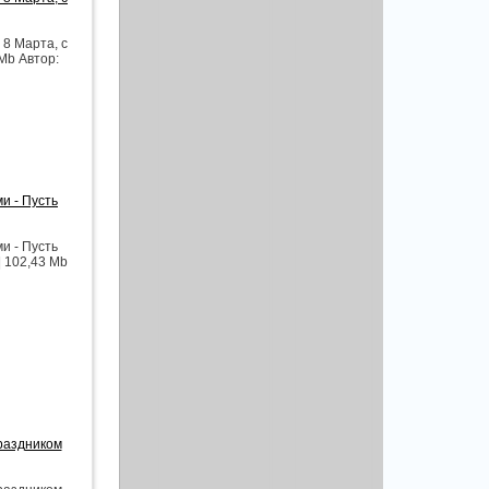
 8 Марта, с
Mb Автор:
и - Пусть
и - Пусть
| 102,43 Mb
праздником