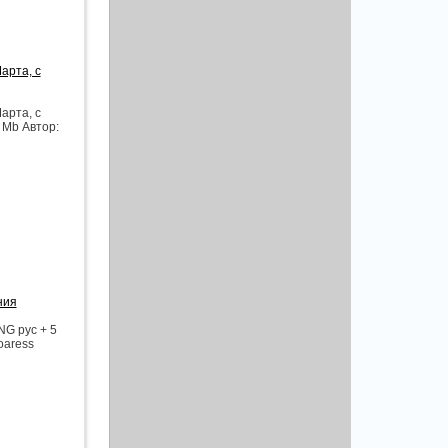
арта, с
арта, с
 Mb Автор:
ния
NG рус + 5
oaress