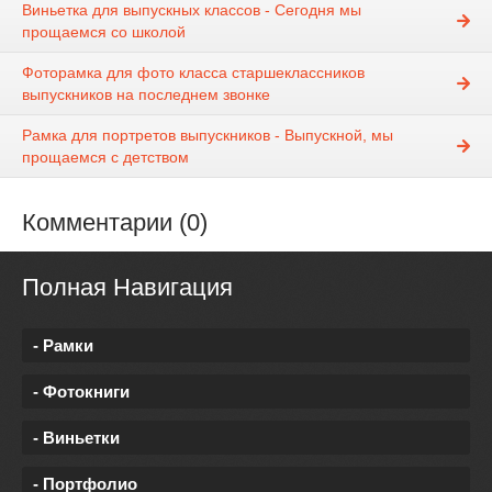
Виньетка для выпускных классов - Сегодня мы
прощаемся со школой
Фоторамка для фото класса старшеклассников
выпускников на последнем звонке
Рамка для портретов выпускников - Выпускной, мы
прощаемся с детством
Комментарии (0)
Полная Навигация
- Рамки
- Фотокниги
- Виньетки
- Портфолио