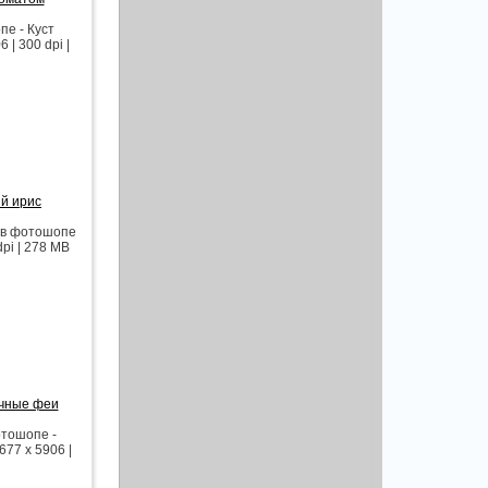
е - Куст
| 300 dpi |
ый ирис
 в фотошопе
pi | 278 MB
очные феи
отошопе -
77 x 5906 |