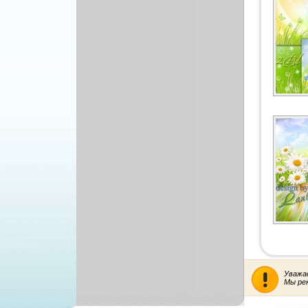
Уважа
Мы ре