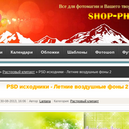
Все для фотомагии и Вашего тво
ги
Календари
Обложки
Шаблоны
Фотошоп
Фу
»
Растровый клипарт
» PSD исходники - Летние воздушные фоны 2
PSD исходники - Летние воздушные фоны 2
30-08-2013, 16:06
Автор:
Lantana
Категория:
Растровый клипарт