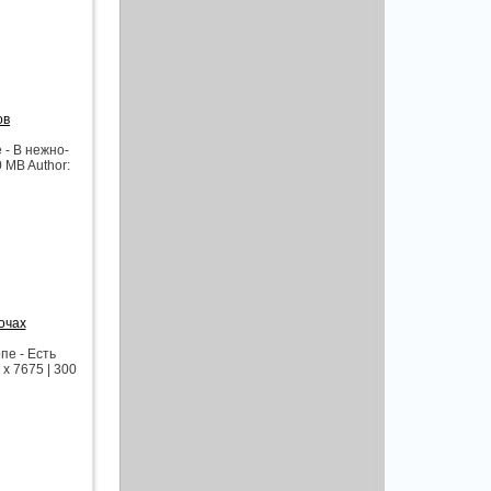
ов
- В нежно-
0 MB Author:
очах
е - Есть
x 7675 | 300