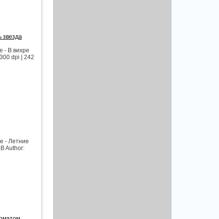
ь звезда
 - В вихре
300 dpi | 242
е - Летние
B Author:
роматом