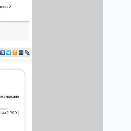
фоны 2
сю украсило
шопе -
ами 2 PSD |