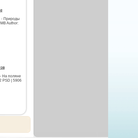
ие
 - Природы
 MB Author:
тов
- На поляне
2 PSD | 5906