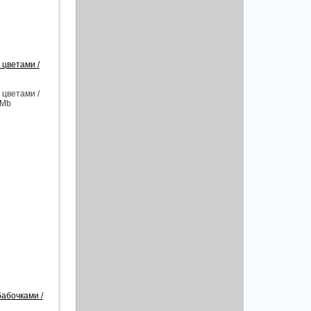
цветами /
цветами /
 Mb
абочками /