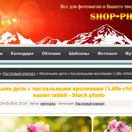
Все для фотомагии и Вашего тво
ги
Календари
Обложки
Шаблоны
Фотошоп
Фу
»
Растровый клипарт
» Маленькие дети с пасхальными кроликами / Little children
кие дети с пасхальными кроликами / Little chil
easter rabbit - Stock photo
29-03-2014, 22:14
Автор:
wertyozka
Категория:
Растровый клипарт