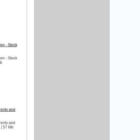
en - Stock
en - Stock
Mb
rents and
rents and
 | 57 Mb