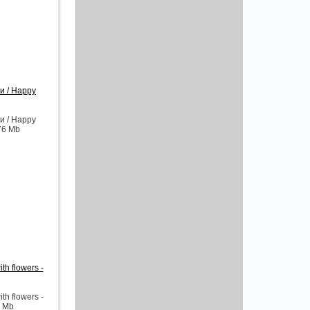
и / Happy
и / Happy
 76 Mb
th flowers -
th flowers -
4 Mb