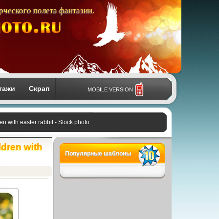
рческого полета фантазии.
тажи
Скрап
MOBILE VERSION
 with easter rabbit - Stock photo
dren with
Популярные шаблоны