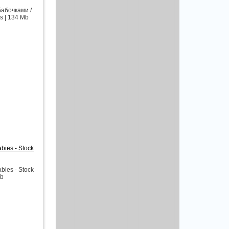
абочками /
es | 134 Mb
bies - Stock
bies - Stock
Mb