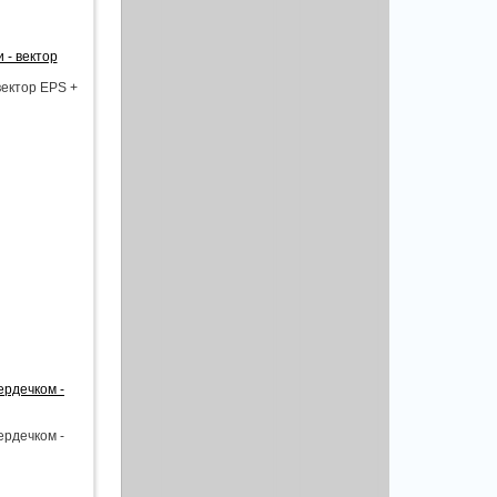
 - вектор
вектор EPS +
ердечком -
ердечком -