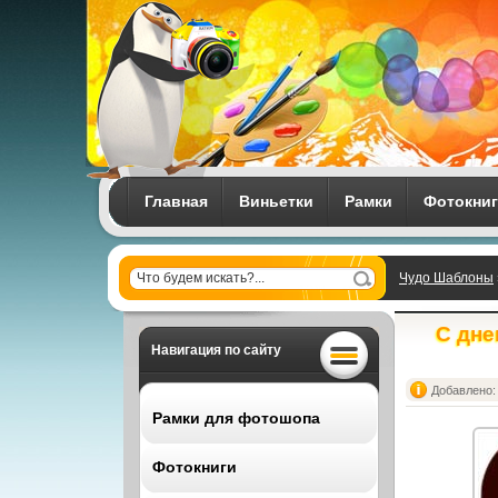
Главная
Виньетки
Рамки
Фотокни
Чудо Шаблоны
вектор
С дне
Навигация по сайту
Добавлено: 
Рамки для фотошопа
Фотокниги
Все рамки