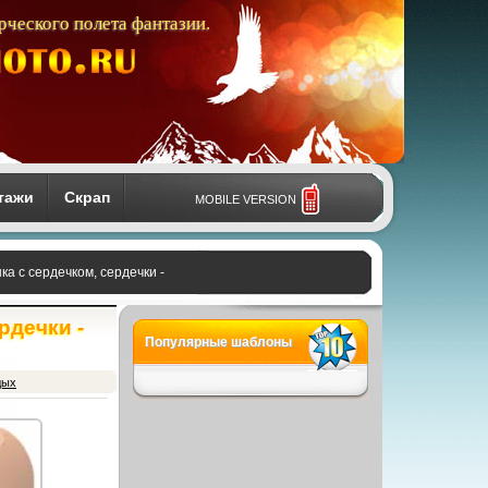
рческого полета фантазии.
тажи
Скрап
MOBILE VERSION
ка с сердечком, сердечки -
рдечки -
Популярные шаблоны
дых