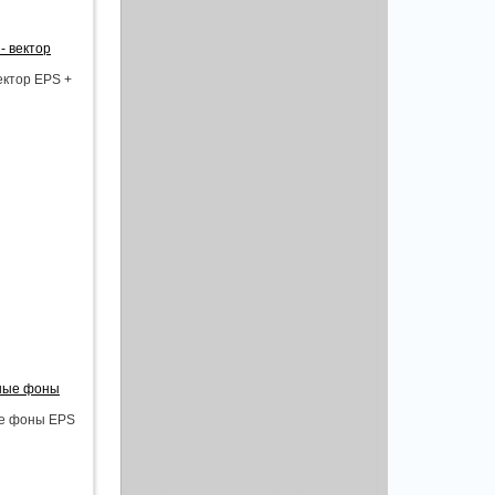
- вектор
ектор EPS +
рные фоны
ые фоны EPS