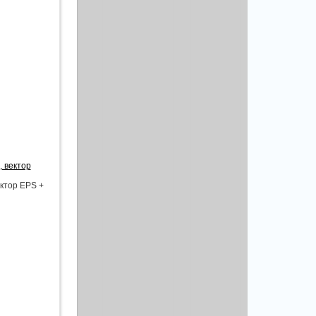
, вектор
ектор EPS +