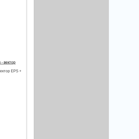
 - вектор
вектор EPS +