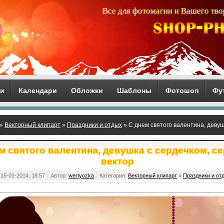
Все для фотомагии и Вашего тво
ги
Календари
Обложки
Шаблоны
Фотошоп
Фу
»
Векторный клипарт
»
Праздники и отдых
» С днем святого валентина, девуш
м святого валентина, девушка с сердечком, се
вектор
15-01-2014, 18:57
Автор:
wertyozka
Категория:
Векторный клипарт
»
Праздники и от