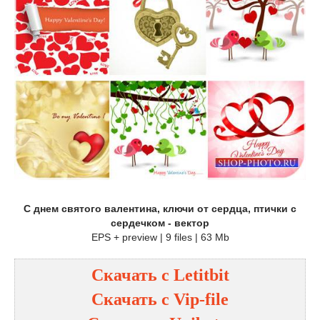
С днем святого валентина, ключи от сердца, птички с
сердечком - вектор
EPS + preview | 9 files | 63 Mb
Скачать с
Letitbit
Скачать с
Vip-file