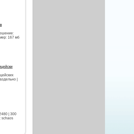
в
ешение:
мер: 167 мб
ицейски
цейских
аздельно |
480 | 300
: schaos