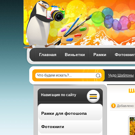
Главная
Виньетки
Рамки
Фотокни
Чудо Шаблоны
Ш
Навигация по сайту
Добавлено: 
Рамки для фотошопа
Фотокниги
Все рамки