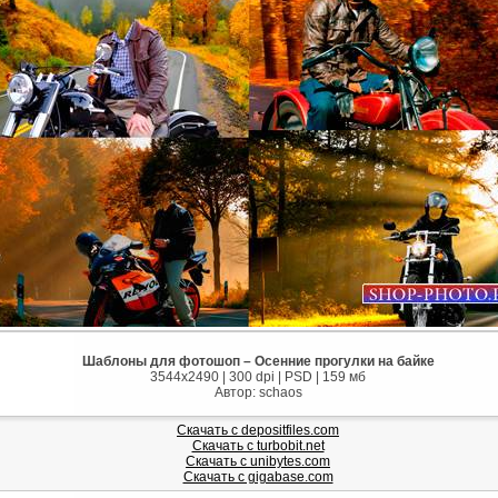
Шаблоны для фотошоп – Осенние прогулки на байке
3544х2490 | 300 dpi | PSD | 159 мб
Автор: schaos
Скачать с depositfiles.com
Скачать с turbobit.net
Скачать с unibytes.com
Скачать с gigabase.com