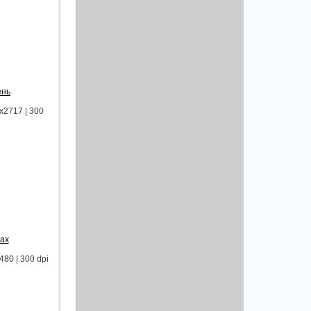
ень
2717 | 300
ах
80 | 300 dpi