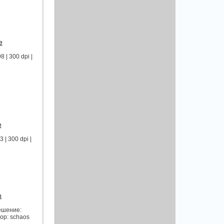
е
| 300 dpi |
е
| 300 dpi |
ы
ешение:
ор: schaos