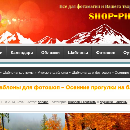
Все для фотомагии и Вашего тво
ги
Календари
Обложки
Шаблоны
Фотошоп
Фу
»
Шаблоны костюмы
»
Мужские шаблоны
» Шаблоны для фотошоп – Осенние п
аблоны для фотошоп – Осенние прогулки на б
1-10-2013, 22:02
Автор:
schaos
Категория:
Шаблоны костюмы
»
Мужские шаблоны