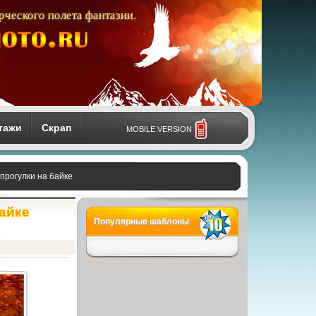
рческого полета фантазии.
тажи
Скрап
MOBILE VERSION
рогулки на байке
айке
Популярные шаблоны