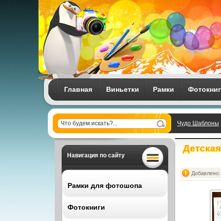
Главная
Виньетки
Рамки
Фотокни
Чудо Шаблоны
детвора
Детская
Навигация по сайту
Добавлено: 
Рамки для фотошопа
Фотокниги
Все рамки