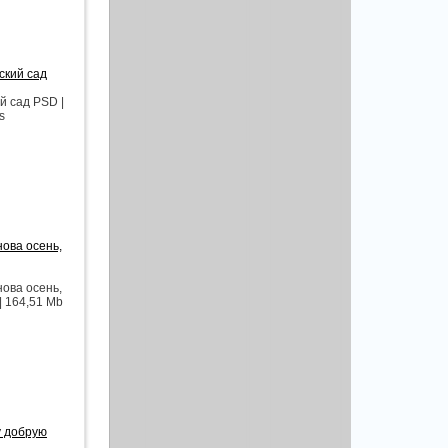
ский сад
й сад PSD |
s
нова осень,
нова осень,
| 164,51 Mb
у добрую