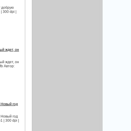
у добрую
 300 dpi |
ый ждет, он
ый ждет, он
Mb Автор:
 Новый год
 Новый год
| 300 dpi |