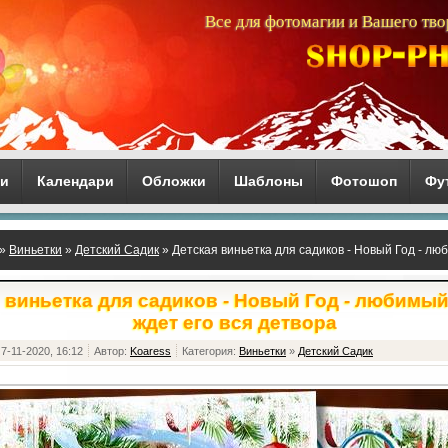
Все для фотомагии и Вашего тво
ги
Календари
Обложки
Шаблоны
Фотошоп
Фу
»
Виньетки
»
Детский Садик
» Детская виньетка для садиков - Новый Год - лю
 виньетка для садиков - Новый Год - любимый
ждет его вся детвора
7-11-2020, 16:12
Автор:
Koaress
Категория:
Виньетки
»
Детский Садик