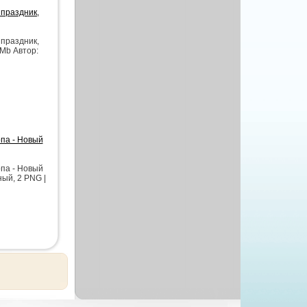
 праздник,
 праздник,
 Mb Автор:
па - Новый
па - Новый
ый, 2 PNG |