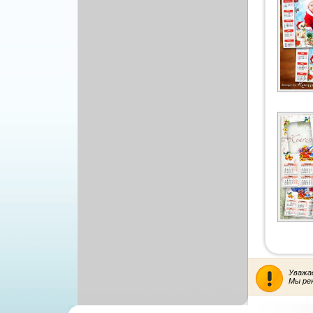
Уважа
Мы ре