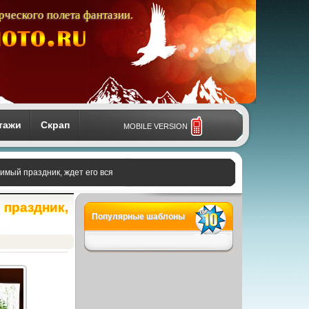
рческого полета фантазии.
тажи
Скрап
MOBILE VERSION
бимый праздник, ждет его вся
 праздник,
Популярные шаблоны