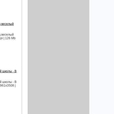
д веселый
д веселый
pi | 126 Mb
й школы - В
й школы - В
961x3508 |