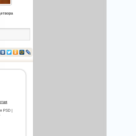
детвора
отая
я PSD |
s