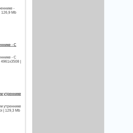
еннике -
| 126,9 Mb
ннике - С
ннике - С
 4961x3508 |
ем утреннике
ем утреннике
i | 129,3 Mb