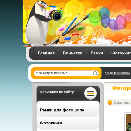
Главная
Виньетки
Рамки
Фотокни
Чудо Шаблоны
подарки
Фотора
Навигация по сайту
Добавлено: 
Рамки для фотошопа
Фотокниги
Все рамки