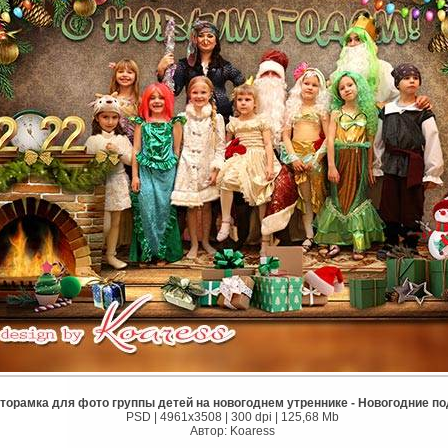
торамка для фото группы детей на новогоднем утреннике - Новогодние п
PSD | 4961x3508 | 300 dpi | 125,68 Mb
Автор: Koaress