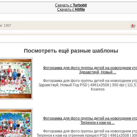
Скачать с
Turbobit
Скачать с
Hitfile
в: 1307
Посмотреть ещё разные шаблоны
Фоторамка для фото группы детей на новогоднем утр
Здравствуй, Новый ...
Фоторамка для фото группы детей на новогоднем утр
Здравствуй, Новый Год PSD | 4961x3508 | 300 dpi | 111,5
Koaress
Фоторамка для фото группы детей на новогоднем утр
Тигренок к нам на ...
Фоторамка для фото группы детей на новогоднем утр
Тигренок к нам на утренник пришел PSD | 4961x3508 | 300 