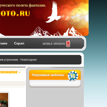
рческого полета фантазии.
тажи
Скрап
MOBILE VERSION
ем утреннике - Новогодние
реннике -
Популярные шаблоны