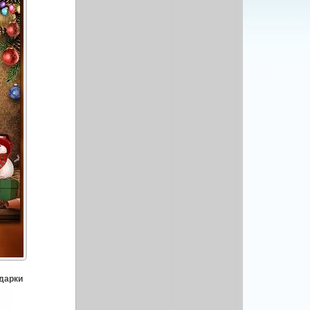
одарки