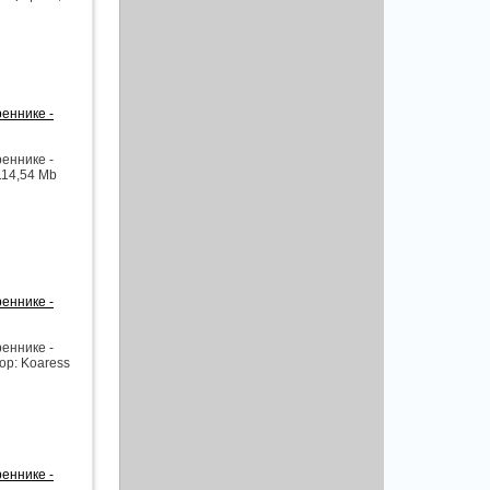
еннике -
еннике -
114,54 Mb
еннике -
еннике -
ор: Koaress
еннике -