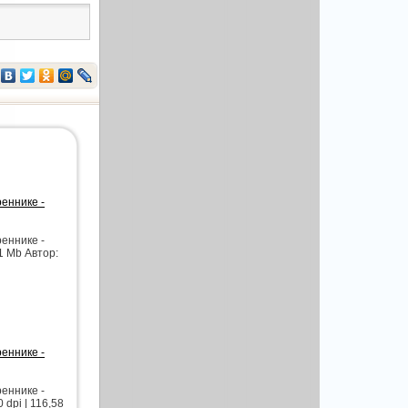
еннике -
еннике -
1 Mb Автор:
еннике -
еннике -
dpi | 116,58