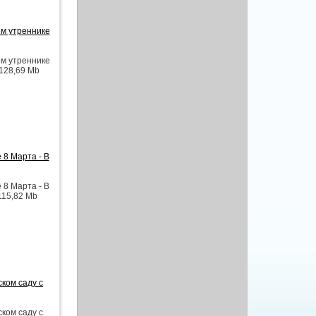
ем утреннике
ем утреннике
 128,69 Mb
 8 Марта - В
 8 Марта - В
 115,82 Mb
ком саду с
ком саду с