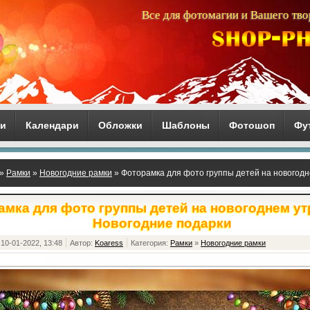
Все для фотомагии и Вашего тво
ги
Календари
Обложки
Шаблоны
Фотошоп
Фу
»
Рамки
»
Новогодние рамки
» Фоторамка для фото группы детей на новогодн
мка для фото группы детей на новогоднем ут
Новогодние подарки
10-01-2022, 13:48
Автор:
Koaress
Категория:
Рамки
»
Новогодние рамки